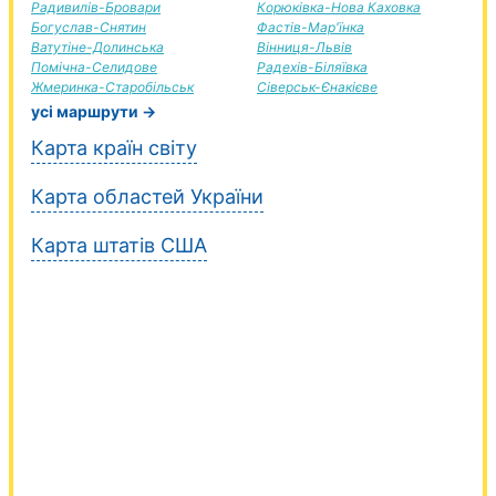
Радивилів-Бровари
Корюківка-Нова Каховка
Богуслав-Снятин
Фастів-Мар'їнка
Ватутіне-Долинська
Вінниця-Львів
Помічна-Селидове
Радехів-Біляївка
Жмеринка-Старобільськ
Сіверськ-Єнакієве
усі маршрути →
Карта країн світу
Карта областей України
Карта штатів США