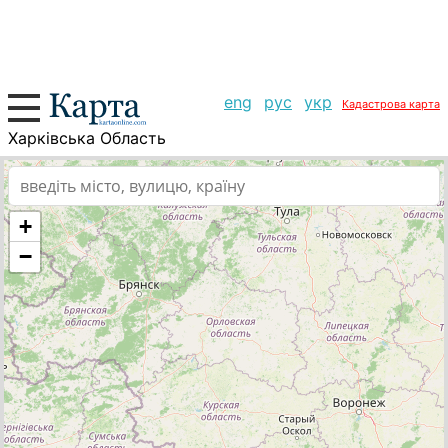
eng
рус
укр
Кадастрова карта
Харківська Область
+
−