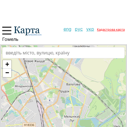
eng
рус
укр
Кадастрова карта
Гомель
+
−