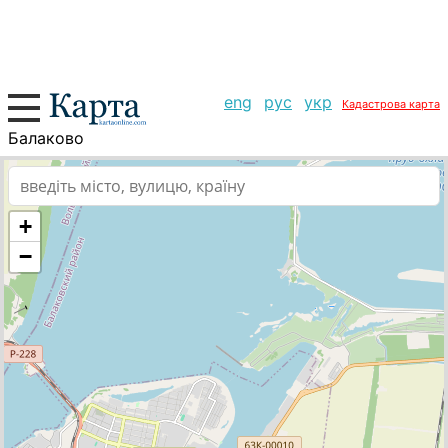
eng
рус
укр
Кадастрова карта
Балаково
+
−