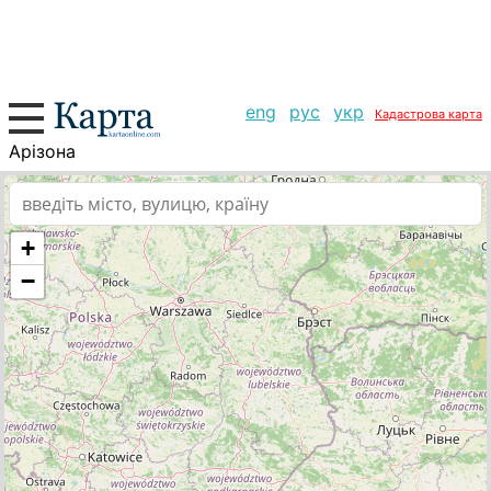
eng
рус
укр
Кадастрова карта
Арізона
+
−