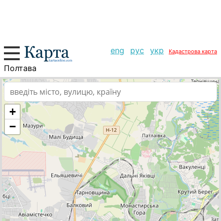
eng
рус
укр
Кадастрова карта
Полтава
+
−