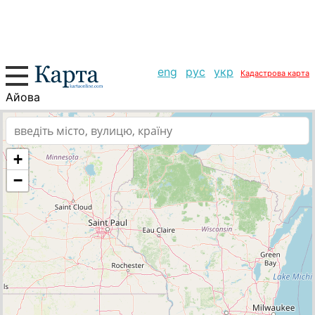
eng
рус
укр
Кадастрова карта
Айова
+
−