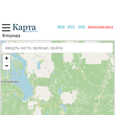
eng
рус
укр
Кадастрова карта
Флорида
+
−