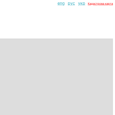
eng
рус
укр
Кадастрова карта