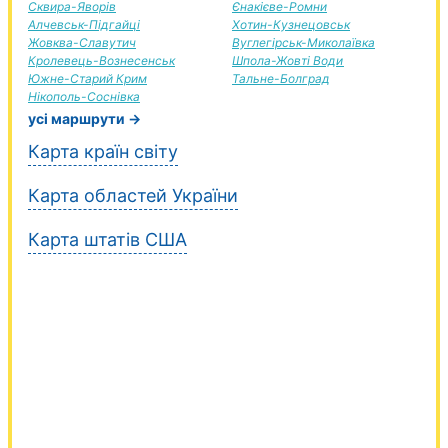
Сквира-Яворів
Єнакієве-Ромни
Алчевськ-Підгайці
Хотин-Кузнецовськ
Жовква-Славутич
Вуглегірськ-Миколаївка
Кролевець-Вознесенськ
Шпола-Жовті Води
Южне-Старий Крим
Тальне-Болград
Нікополь-Соснівка
усі маршрути →
Карта країн світу
Карта областей України
Карта штатів США