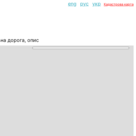
eng
рус
укр
Кадастрова карта
на дорога, опис