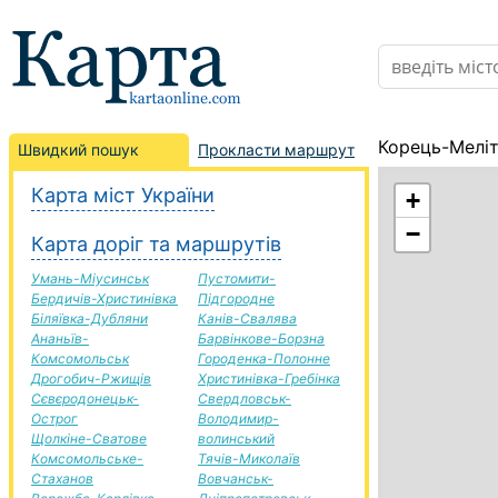
Корець-Меліт
Швидкий пошук
Прокласти маршрут
Карта міст України
+
−
Карта доріг та маршрутів
Умань-Міусинськ
Пустомити-
Бердичів-Христинівка
Підгородне
Біляївка-Дубляни
Канів-Свалява
Ананьїв-
Барвінкове-Борзна
Комсомольськ
Городенка-Полонне
Дрогобич-Ржищів
Христинівка-Гребінка
Сєвєродонецьк-
Свердловськ-
Острог
Володимир-
Щолкіне-Сватове
волинський
Комсомольське-
Тячів-Миколаїв
Стаханов
Вовчанськ-