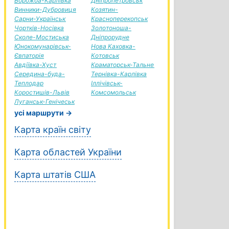
Ворожба-Карлівка
Дніпропетровськ
Винники-Дубровиця
Козятин-
Сарни-Українськ
Красноперекопськ
Чортків-Носівка
Золотоноша-
Сколе-Мостиська
Дніпрорудне
Юнокомунарівськ-
Нова Каховка-
Євпаторія
Котовськ
Авдіївка-Хуст
Краматорськ-Тальне
Середина-буда-
Тернівка-Карлівка
Теплодар
Іллічівськ-
Коростишів-Львів
Комсомольськ
Луганськ-Генічеськ
усі маршрути →
Карта країн світу
Карта областей України
Карта штатів США