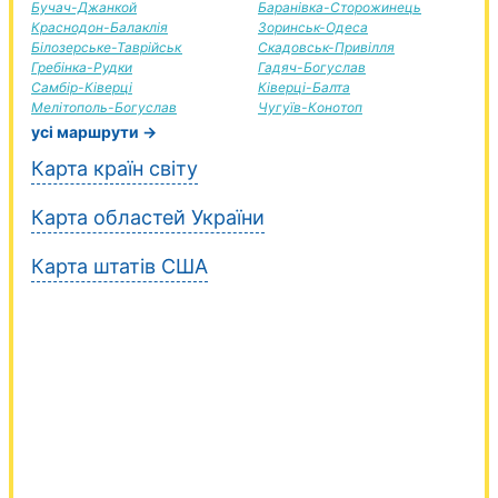
Бучач-Джанкой
Баранівка-Сторожинець
Краснодон-Балаклія
Зоринськ-Одеса
Білозерське-Таврійськ
Скадовськ-Привілля
Гребінка-Рудки
Гадяч-Богуслав
Самбір-Ківерці
Ківерці-Балта
Мелітополь-Богуслав
Чугуїв-Конотоп
усі маршрути →
Карта країн світу
Карта областей України
Карта штатів США