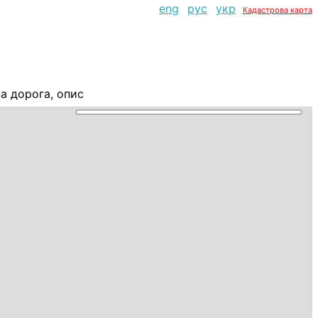
eng
рус
укр
Кадастрова карта
а дорога, опис