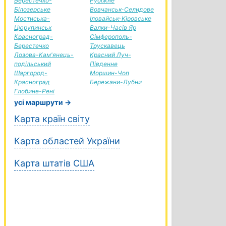
Берестечко-
Рубіжне
Білозерське
Вовчанськ-Селидове
Мостиська-
Іловайськ-Кіровське
Цюрупинськ
Валки-Часів Яр
Красноград-
Сімферополь-
Берестечко
Трускавець
Лозова-Кам'янець-
Красний Луч-
подільський
Південне
Шаргород-
Моршин-Чоп
Красноград
Бережани-Лубни
Глобине-Рені
усі маршрути →
Карта країн світу
Карта областей України
Карта штатів США