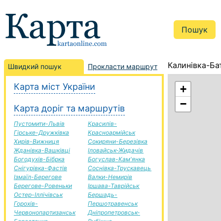
Калинівка-Ба
Швидкий пошук
Прокласти маршрут
Карта міст України
+
−
Карта доріг та маршрутів
Пустомити-Львів
Красилів-
Гірське-Дружківка
Красноармійськ
Хирів-Вижниця
Сокиряни-Березівка
Жданівка-Вашківці
Іловайськ-Жидачів
Богодухів-Бібрка
Богуслав-Кам'янка
Снігурівка-Фастів
Соснівка-Трускавець
Ізмаїл-Берегове
Валки-Немирів
Берегове-Ровеньки
Іршава-Таврійськ
Остер-Іллічівськ
Бершадь-
Горохів-
Першотравенськ
Червонопартизанськ
Дніпропетровськ-