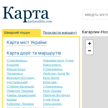
Кагарлик-Нос
Швидкий пошук
Прокласти маршрут
Карта міст України
+
−
Карта доріг та маршрутів
Сторожинець-
Новомиргород-Турка
Бурштин
Новоселиця-
Вільногірськ-
Сторожинець
Тисмениця
Люботин-Часів Яр
Вижниця-Білгород-
Белз-Балта
дністровський
Берегове-
Стебник-Васильків
Сторожинець
Привілля-Тернівка
Кілія-Лозова
Камінь-каширський-
Прилуки-Вугледар
Іршава
Угнів-Косів
Кобеляки-Тернівка
Олександрія-