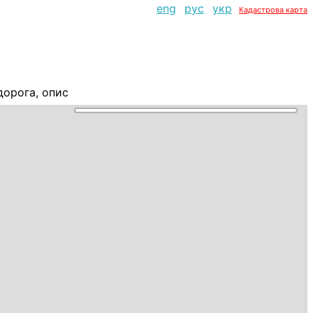
eng
рус
укр
Кадастрова карта
дорога, опис