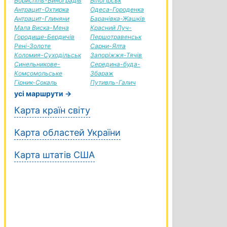
Бориспіль-Виноградів
Білогірськ
Антрацит-Охтирка
Одеса-Городенка
Антрацит-Глиняни
Баранівка-Жашків
Мала Виска-Мена
Красний Луч-
Городище-Бердичів
Першотравенськ
Рені-Золоте
Сарни-Ялта
Коломия-Суходільськ
Запоріжжя-Тячів
Синельникове-
Середина-буда-
Комсомольське
Збараж
Гірник-Сокаль
Путивль-Галич
усі маршрути →
Карта країн світу
Карта областей України
Карта штатів США