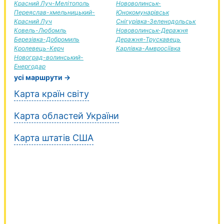
Красний Луч-Мелітополь
Нововолинськ-
Переяслав-хмельницький-
Юнокомунарівськ
Красний Луч
Снігурівка-Зеленодольськ
Ковель-Любомль
Нововолинськ-Деражня
Березівка-Добромиль
Деражня-Трускавець
Кролевець-Керч
Карлівка-Амвросіївка
Новоград-волинський-
Енергодар
усі маршрути →
Карта країн світу
Карта областей України
Карта штатів США