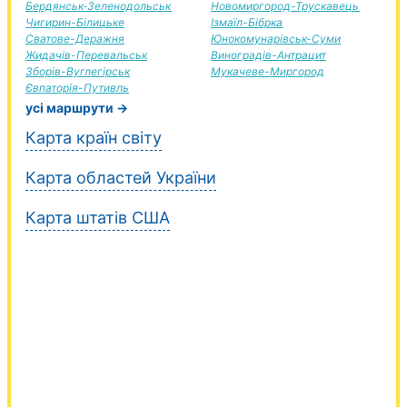
Бердянськ-Зеленодольськ
Новомиргород-Трускавець
Чигирин-Білицьке
Ізмаїл-Бібрка
Сватове-Деражня
Юнокомунарівськ-Суми
Жидачів-Перевальськ
Виноградів-Антрацит
Зборів-Вуглегірськ
Мукачеве-Миргород
Євпаторія-Путивль
усі маршрути →
Карта країн світу
Карта областей України
Карта штатів США