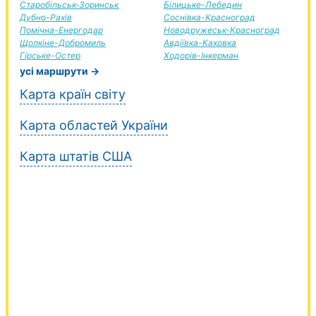
Старобільськ-Зоринськ
Білицьке-Лебедин
Дубно-Рахів
Соснівка-Красноград
Помічна-Енергодар
Новодружеськ-Красноград
Щолкіне-Добромиль
Авдіївка-Каховка
Гірське-Остер
Ходорів-Інкерман
усі маршрути →
Карта країн світу
Карта областей України
Карта штатів США