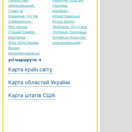
Переяслав-
Новодністровськ-
хмельницький-
Свалява
Славута
Макіївка-
Кремінна-Чугуїв
Монастириська
Сімферополь-
Буськ-Балта
Мостиська
Любомль-Лутугине
Старий Самбір-
Полонне-Городище
Баштанка
Алчевськ-Корсунь-
Ялта-Біла Церква
шевченківський
Валки-
Юнокомунарівськ
усі маршрути →
Карта країн світу
Карта областей України
Карта штатів США