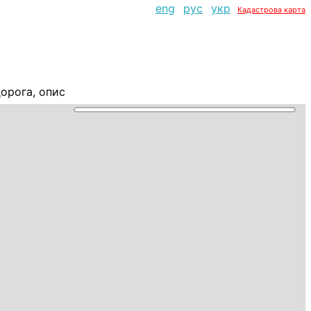
eng
рус
укр
Кадастрова карта
орога, опис