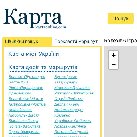
Болехів-Дера
Швидкий пошук
Прокласти маршрут
Карта міст України
+
−
Карта доріг та маршрутів
Болехів-Підгородне
Вуглегірськ-
Балта-Київ
Татарбунари
Рівне-Перещепине
Моспине-Луганськ
Одеса-Ізюм
Ужгород-Вуглегірськ
Белз-Великі Мости
Стрий-Люботин
Амвросіївка-Чортків
Дергачі-Керч
Ананьїв-Ічня
Новомиргород-
Любомль-Щастя
Комарно
Білопілля-Герца
Українськ-Любомль
Почаїв-Василівка
Лозова-Кам'янка
Герца-Жмеринка
Лозова-Городенка