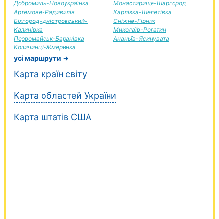
Добромиль-Новоукраїнка
Монастирище-Шаргород
Артемове-Радивилів
Карлівка-Шепетівка
Білгород-дністровський-
Сніжне-Гірник
Калинівка
Миколаїв-Рогатин
Первомайськ-Баранівка
Ананьїв-Ясинувата
Копичинці-Жмеринка
усі маршрути →
Карта країн світу
Карта областей України
Карта штатів США