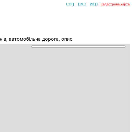
eng
рус
укр
Кадастрова карта
ів, автомобільна дорога, опис