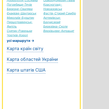
Добропілля-Соснівка
Сєвєродонецьк-Львів
Погребище-Тячів
Красноград-
Березне-Свалява
Новоазовськ
Єнакієве-Шахтарськ
Фастів-Старий Самбір
Миколаїв-Бурштин
Артемівськ-
Першотравенськ-
Бахчисарай
Ямпіль
Березівка-Сколе
Снятин-Ровеньки
Верхівцеве-Антрацит
Чортків-Хорол
усі маршрути →
Карта країн світу
Карта областей України
Карта штатів США