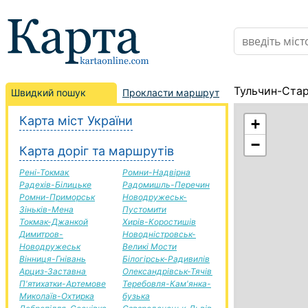
Тульчин-Стар
Швидкий пошук
Прокласти маршрут
Карта міст України
+
−
Карта доріг та маршрутів
Рені-Токмак
Ромни-Надвірна
Радехів-Білицьке
Радомишль-Перечин
Ромни-Приморськ
Новодружеськ-
Зіньків-Мена
Пустомити
Токмак-Джанкой
Хирів-Коростишів
Димитров-
Новодністровськ-
Новодружеськ
Великі Мости
Вінниця-Гнівань
Білогірськ-Радивилів
Арциз-Заставна
Олександрівськ-Тячів
П'ятихатки-Артемове
Теребовля-Кам'янка-
Миколаїв-Охтирка
бузька