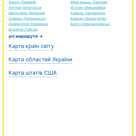
Хорол-Немирів
Марганець-Сватове
Алупка-Білогірськ
Яготин-Миколаївка
Шепетівка-Хмільник
Ковель-Запоріжжя
Сквира-Дзержинськ
Бахмач-Берестечко
Добропілля-Кремінна
Белз-Олександрівськ
Щолкіне-Гайсин
усі маршрути →
Карта країн світу
Карта областей України
Карта штатів США