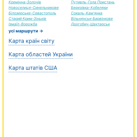
Кремінна-Золочів
Путивль-Гола Пристань
Новоселиця-Синельникове
Березівка-Кобеляки
Білозерське-Севастополь
Сокаль-Кам'янка
Старий Крим-Зіньків
Вільнянськ-Барвінкове
Ізмаїл-Ворожба
Дрогобич-Шахтарськ
усі маршрути →
Карта країн світу
Карта областей України
Карта штатів США