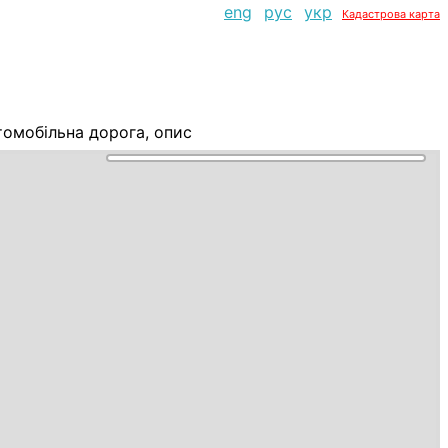
eng
рус
укр
Кадастрова карта
омобільна дорога, опис