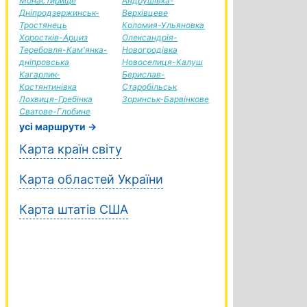
Монастирище
Андрушівка-
Дніпродзержинськ-
Верхівцеве
Тростянець
Коломия-Ульяновка
Хоростків-Арциз
Олександрія-
Теребовля-Кам'янка-
Новогродівка
дніпровська
Новоселиця-Калуш
Кагарлик-
Берислав-
Костянтинівка
Старобільськ
Лохвиця-Гребінка
Зоринськ-Барвінкове
Сватове-Глобине
усі маршрути →
Карта країн світу
Карта областей України
Карта штатів США