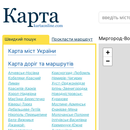
Миргород-Воз
Швидкий пошук
Прокласти маршрут
Карта міст України
+
−
Карта доріг та маршрутів
Алчевськ-Носівка
Красноград-Любомль
Кобеляки-Красний
Немирів-Чигирин
Лиман
Хуст-Орджонікідзе
Красилів-Харків
Ірпінь-Звенигородка
Хорол-Надвірна
Новодністровськ-
Мар'їнка-Берестечко
Курахове
Ківерці-Торез
Моспине-Армянськ
Дебальцеве-Тетіїв
Єнакієве-Мена
Нікополь-Перещепине
Молочанськ-Полонне
Белз-Вижниця
Іллічівськ-Василівка
Джанкой-
Кременчук-Южне