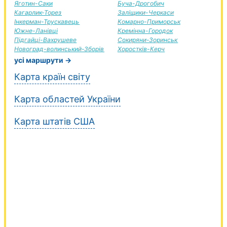
Яготин-Саки
Буча-Дрогобич
Кагарлик-Торез
Заліщики-Черкаси
Інкерман-Трускавець
Комарно-Приморськ
Южне-Ланівці
Кремінна-Городок
Підгайці-Вахрушеве
Сокиряни-Зоринськ
Новоград-волинський-Зборів
Хоростків-Керч
усі маршрути →
Карта країн світу
Карта областей України
Карта штатів США