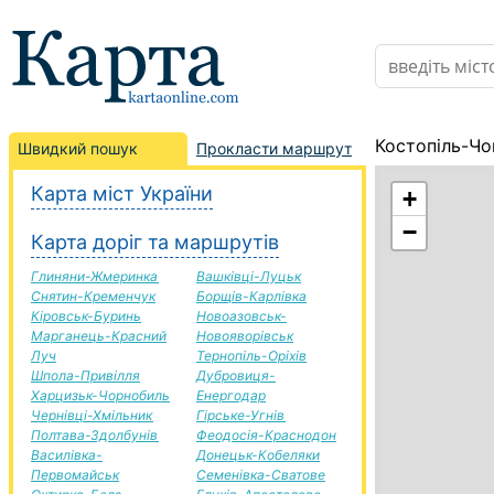
Костопіль-Чо
Швидкий пошук
Прокласти маршрут
Карта міст України
+
−
Карта доріг та маршрутів
Глиняни-Жмеринка
Вашківці-Луцьк
Снятин-Кременчук
Борщів-Карлівка
Кіровськ-Буринь
Новоазовськ-
Марганець-Красний
Новояворівськ
Луч
Тернопіль-Оріхів
Шпола-Привілля
Дубровиця-
Харцизьк-Чорнобиль
Енергодар
Чернівці-Хмільник
Гірське-Угнів
Полтава-Здолбунів
Феодосія-Краснодон
Василівка-
Донецьк-Кобеляки
Первомайськ
Семенівка-Сватове