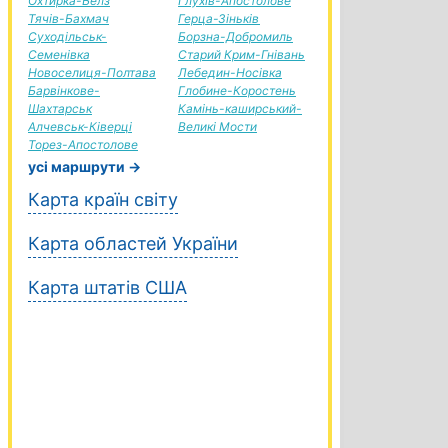
Охтирка-Белз
Глухів-Апостолове
Тячів-Бахмач
Герца-Зіньків
Суходільськ-
Борзна-Добромиль
Семенівка
Старий Крим-Гнівань
Новоселиця-Полтава
Лебедин-Носівка
Барвінкове-
Глобине-Коростень
Шахтарськ
Камінь-каширський-
Алчевськ-Ківерці
Великі Мости
Торез-Апостолове
усі маршрути →
Карта країн світу
Карта областей України
Карта штатів США