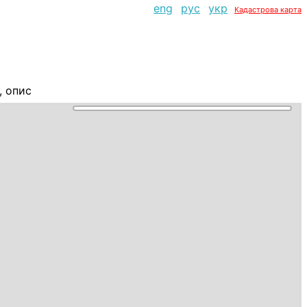
eng
рус
укр
Кадастрова карта
, опис