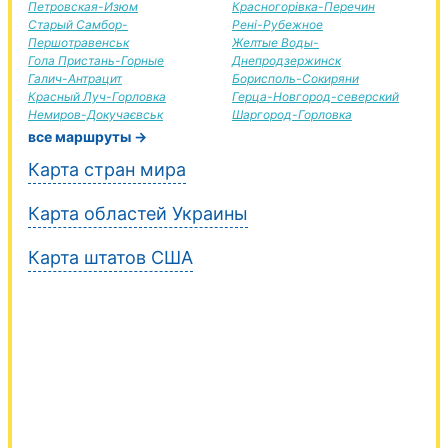
Петровская-Изюм
Красногорівка-Перечин
Старый Самбор-
Рені-Рубежное
Першотравенськ
Желтые Воды-
Гола Пристань-Горные
Днепродзержинск
Галич-Антрацит
Борисполь-Сокиряни
Красный Луч-Горловка
Герца-Новгород-северский
Немиров-Докучаєвськ
Шаргород-Горловка
все маршруты →
Карта стран мира
Карта областей Украины
Карта штатов США