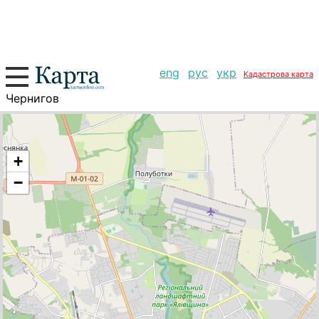
eng
рус
укр
Кадастрова карта
Чернигов
+
−