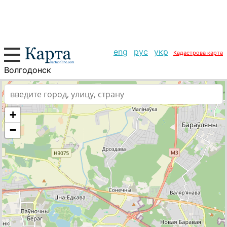
eng
рус
укр
Кадастрова карта
Волгодонск
+
−