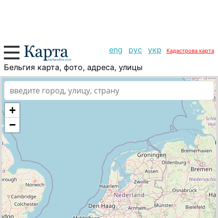
eng
рус
укр
Кадастрова карта
Бельгия карта, фото, адреса, улицы
+
−