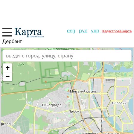
eng
рус
укр
Кадастрова карта
Дербент
+
−