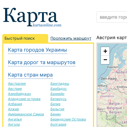
Австрия карт
Быстрый поиск
Проложить маршрут
Карта городов Украины
+
−
Карта дорог та маршрутов
Карта стран мира
Австралия
Бангладеш
Австрия
Барбадос
Азербайджан
Бахрейн
Аландские острова
Беларусь
Албания
Белиз
Алжир
Бельгия
Американское Самоа
Бенин
Ангилья
Бермудские Острова
Ангола
Болгария