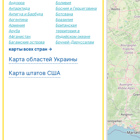
Андорра
Боливия
Антарктида
Босния и Герцеговина
Антигуа и Барбуда
Ботсвана
Аргентина
Бразилия
Армения
Британская
Аруба
территория в
Афганистан
Индийском океане
Багамские острова
Бруней-Даруссалам
карты всех стран →
Карта областей Украины
Карта штатов США