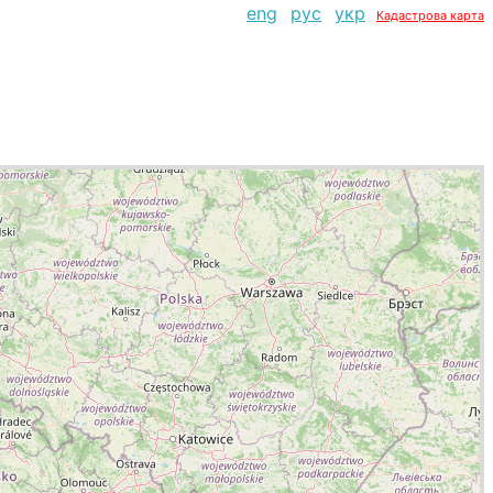
eng
рус
укр
Кадастрова карта