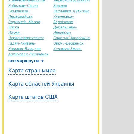
Ровеньки-Феодосия
Червонопартизанск-
Кобеляки-Сколе
Борщев
Семеновка-
Василівка-Лутугине
Первомайськ
Ульяновка-
Радивилів-Малая
Барвінкове
Виска
Дебальцево-
Изюм-
Инкерман
Червонопартизанск
Счастья-Запорожье
Гадяч-Гнивань
Овруч-Бердянск
Харьков-Білицьке
Коломия-Змиев
Артемовск-Лисичанск
все маршруты →
Карта стран мира
Карта областей Украины
Карта штатов США