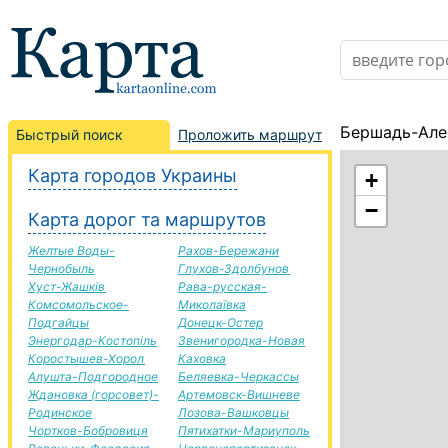
Бершадь-Але
Быстрый поиск
Проложить маршрут
Карта городов Украины
+
−
Карта дорог та маршрутов
Желтые Воды-
Рахов-Бережани
Чернобыль
Глухов-Здолбунов
Хуст-Жашків
Рава-русская-
Комсомольское-
Миколаївка
Подгайцы
Донецк-Остер
Энергодар-Костопіль
Звенигородка-Новая
Коростышев-Хорол
Каховка
Алушта-Подгородное
Беляевка-Черкассы
Ждановка (горсовет)-
Артемовск-Вишневе
Родинское
Лозова-Вашковцы
Чортков-Бобровиця
Пятихатки-Мариуполь