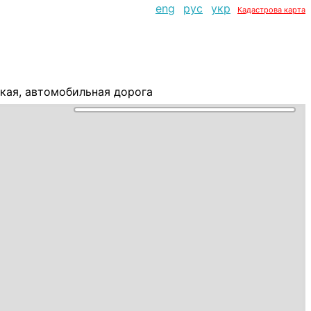
eng
рус
укр
Кадастрова карта
кая, автомобильная дорога