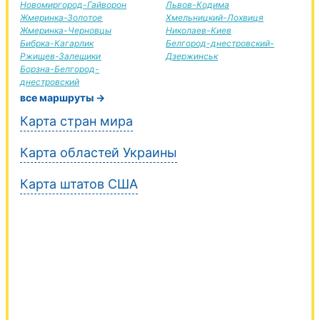
Новомиргород-Гайворон
Львов-Кодима
Жмеринка-Золотое
Хмельницкий-Лохвиця
Жмеринка-Черновцы
Николаев-Киев
Бибрка-Кагарлик
Белгород-днестровский-
Ржищев-Залещики
Дзержинськ
Борзна-Белгород-
днестровский
все маршруты →
Карта стран мира
Карта областей Украины
Карта штатов США