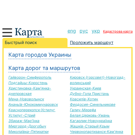
eng
рус
укр
Кадастрова карта
Бахмач-Новоград-волинський дорога, маршрут
Быстрый поиск
Проложить маршрут
Бахмач-Новоград-волинський, автомобильная
Карта городов Украины
дорога
+
Карта дорог та маршрутов
−
Гайворон-Симферополь
Кировск (горсовет)-Новоград-
Подгайцы-Коростень
волинський
Христиновка-Кам'янка-
Украинская-Киев
днепровская
Дубно-Гола Пристань
Мена-Нововолынск
Красилів-Хотин
Ананьїв-Юнокоммунаровск
Феодосия-Синельникове
Красноперекопск-Устилуг
Галич-Мерефа
Устилуг-Стрий
Белая Церковь-Умань
Збараж-Мар'їнка
Кагарлик-Новоукраїнка
Миргород-Дрогобыч
Жашків-Старый Крым
Миколаївка-Пятихатки
Червонопартизанск-Кам'янка