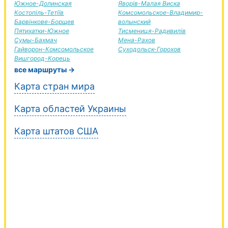
Южное-Долинская
Яворів-Малая Виска
Костопіль-Тетіїв
Комсомольское-Владимир-
Барвінкове-Борщев
волынский
Пятихатки-Южное
Тисмениця-Радивилів
Сумы-Бахмач
Мена-Рахов
Гайворон-Комсомольское
Суходольск-Горохов
Вишгород-Корець
все маршруты →
Карта стран мира
Карта областей Украины
Карта штатов США