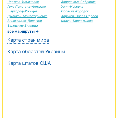
Чортков-Ильичевск
Запорожье-Собрания
Гола Пристань-Антрацит
Узин-Носовка
Шаргород-Ржищев
Попасна-Городок
Джанкой-Монастириська
Харьков-Новая Одесса
Виноградов-Деражня
Калуш-Коростышев
Залещики-Винница
все маршруты →
Карта стран мира
Карта областей Украины
Карта штатов США