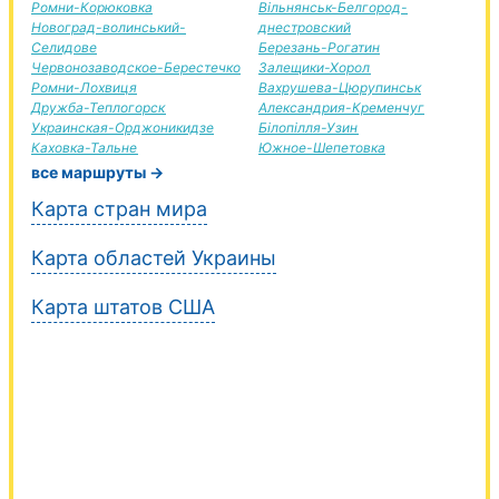
Ромни-Корюковка
Вільнянськ-Белгород-
Новоград-волинський-
днестровский
Селидове
Березань-Рогатин
Червонозаводское-Берестечко
Залещики-Хорол
Ромни-Лохвиця
Вахрушева-Цюрупинськ
Дружба-Теплогорск
Александрия-Кременчуг
Украинская-Орджоникидзе
Білопілля-Узин
Каховка-Тальне
Южное-Шепетовка
все маршруты →
Карта стран мира
Карта областей Украины
Карта штатов США