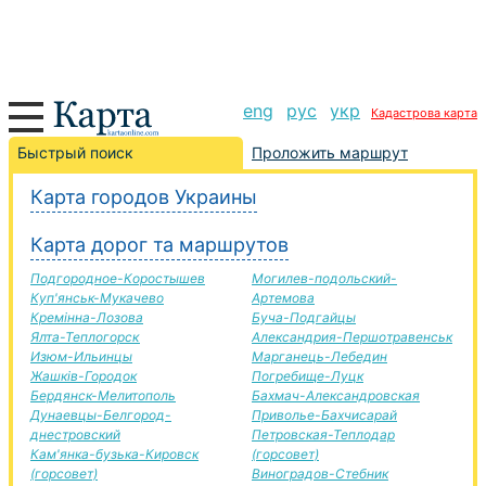
eng
рус
укр
Кадастрова карта
Лохвиця-Тячев дорога, маршрут Лохвиця-Тячев,
Быстрый поиск
Проложить маршрут
автомобильная дорога
Карта городов Украины
+
Карта дорог та маршрутов
−
Подгородное-Коростышев
Могилев-подольский-
Куп'янськ-Мукачево
Артемова
Кремінна-Лозова
Буча-Подгайцы
Ялта-Теплогорск
Александрия-Першотравенськ
Изюм-Ильинцы
Марганець-Лебедин
Жашків-Городок
Погребище-Луцк
Бердянск-Мелитополь
Бахмач-Александровская
Дунаевцы-Белгород-
Приволье-Бахчисарай
днестровский
Петровская-Теплодар
Кам'янка-бузька-Кировск
(горсовет)
(горсовет)
Виноградов-Стебник