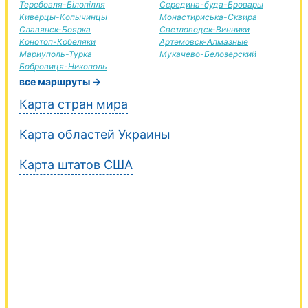
Теребовля-Білопілля
Середина-буда-Бровары
Киверцы-Копычинцы
Монастириська-Сквира
Славянск-Боярка
Светловодск-Винники
Конотоп-Кобеляки
Артемовск-Алмазные
Мариуполь-Турка
Мукачево-Белозерский
Бобровиця-Никополь
все маршруты →
Карта стран мира
Карта областей Украины
Карта штатов США