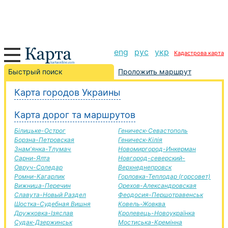
eng
рус
укр
Кадастрова карта
Красный Лиман-Николаев дорога, маршрут Красный
Быстрый поиск
Проложить маршрут
Лиман-Николаев, автомобильная дорога
Карта городов Украины
+
Карта дорог та маршрутов
−
Білицьке-Острог
Геническ-Севастополь
Борзна-Петровская
Геническ-Кілія
Знам'янка-Тлумач
Новомиргород-Инкерман
Сарни-Ялта
Новгород-северский-
Овруч-Соледар
Верхнеднепровск
Ромни-Кагарлик
Горловка-Теплодар (горсовет)
Вижница-Перечин
Орехов-Александровская
Славута-Новый Раздел
Феодосия-Першотравенськ
Шостка-Судебная Вишня
Ковель-Жовква
Дружковка-Ізяслав
Кролевець-Новоукраїнка
Судак-Дзержинськ
Мостиська-Кремінна