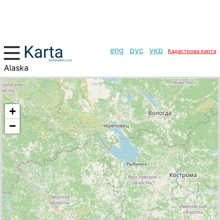
eng
рус
укр
Кадастрова карта
Alaska
+
−