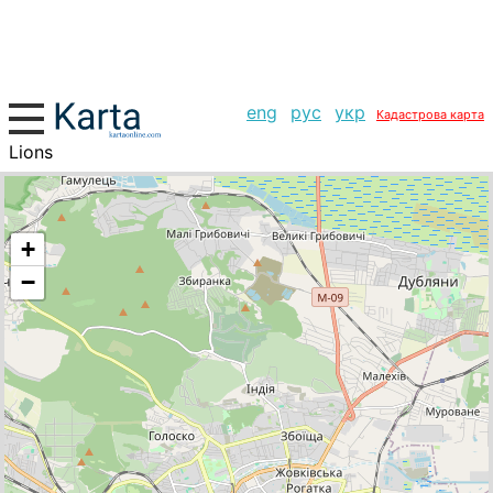
eng
рус
укр
Кадастрова карта
Lions
+
−