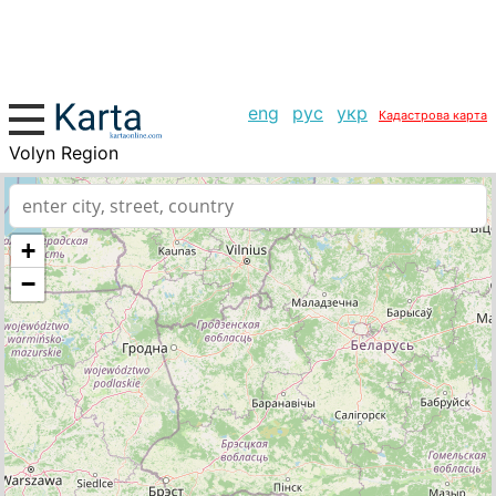
eng
рус
укр
Кадастрова карта
Volyn Region
+
−